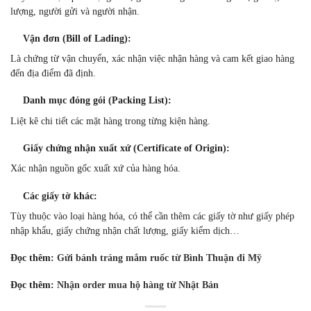
lượng, người gửi và người nhận.
Vận đơn (Bill of Lading):
Là chứng từ vận chuyển, xác nhận việc nhận hàng và cam kết giao hàng
đến địa điểm đã định.
Danh mục đóng gói (Packing List):
Liệt kê chi tiết các mặt hàng trong từng kiện hàng.
Giấy chứng nhận xuất xứ (Certificate of Origin):
Xác nhận nguồn gốc xuất xứ của hàng hóa.
Các giấy tờ khác:
Tùy thuộc vào loại hàng hóa, có thể cần thêm các giấy tờ như giấy phép
nhập khẩu, giấy chứng nhận chất lượng, giấy kiểm dịch…
Đọc thêm:
Gửi bánh tráng mắm ruốc từ Bình Thuận đi Mỹ
Đọc thêm:
Nhận order mua hộ hàng từ Nhật Bản