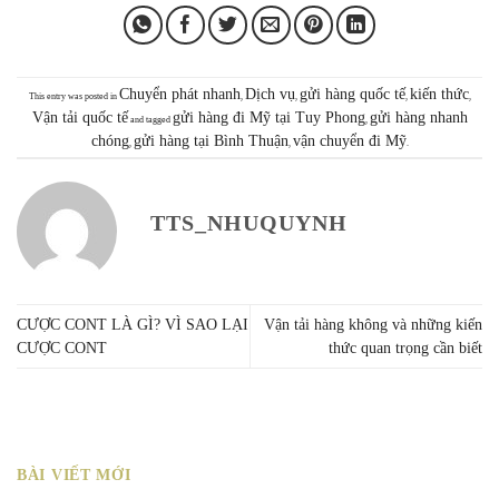
Chuyển phát nhanh
Dịch vụ
gửi hàng quốc tế
kiến thức
This entry was posted in
,
,
,
,
Vận tải quốc tế
gửi hàng đi Mỹ tại Tuy Phong
gửi hàng nhanh
and tagged
,
chóng
gửi hàng tại Bình Thuận
vận chuyển đi Mỹ
,
,
.
TTS_NHUQUYNH
CƯỢC CONT LÀ GÌ? VÌ SAO LẠI
Vận tải hàng không và những kiến
CƯỢC CONT
thức quan trọng cần biết
BÀI VIẾT MỚI