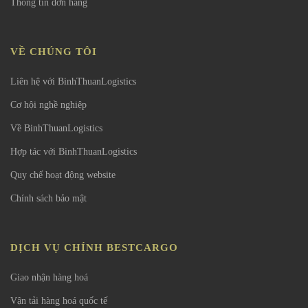
Thông tin đơn hàng
VỀ CHÚNG TÔI
Liên hệ với BinhThuanLogistics
Cơ hội nghề nghiệp
Về BinhThuanLogistics
Hợp tác với BinhThuanLogistics
Quy chế hoạt động website
Chính sách bảo mật
DỊCH VỤ CHÍNH BESTCARGO
Giao nhận hàng hoá
Vận tải hàng hoá quốc tế