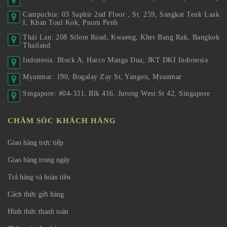
Campuchia: 03 Saphir 2nd Floor , St. 259, Sangkat Teuk Laak
I, Khan Toul Kok, Pnom Penh
Thái Lan: 208 Silom Road, Kwaeng, Khet Bang Rak, Bangkok
Thailand
Indonesia: Block A, Harco Manga Dua, JKT DKI Indonesia
Myanmar: 190, Bogalay Zay St, Yangon, Myanmar
Singapore: #04-331, Blk 416, Jurong West St 42, Singapore
CHĂM SÓC KHÁCH HÀNG
Giao hàng trực tiếp
Giao hàng trong ngày
Trả hàng và hoàn tiền
Cách thức gửi hàng
Hình thức thanh toán