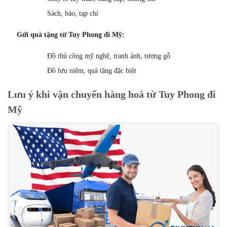
Sách, báo, tạp chí
Gửi quà tặng từ Tuy Phong đi Mỹ:
Đồ thủ công mỹ nghệ, tranh ảnh, tượng gỗ
Đồ lưu niệm, quà tặng đặc biệt
Lưu ý khi vận chuyển hàng hoá từ Tuy Phong đi
Mỹ