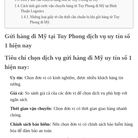
Cách tính giá cước vận chuyển hàng từ Tuy Phong đi Mỹ tại Bình
Thuận Logistics
Những loại giấy tờ cần thiết cần chuẩn bị khi gửi hàng từ Tuy
Phong đi Mỹ:
Gửi hàng đi Mỹ tại Tuy Phong dịch vụ uy tín số
1 hiện nay
Tiêu chí chọn dịch vụ gửi hàng đi Mỹ uy tín số 1
hiện nay:
Uy tín:
Chọn đơn vị có kinh nghiệm, được nhiều khách hàng tin
tưởng.
Giá cả:
So sánh giá cả của các đơn vị để chọn dịch vụ phù hợp với
ngân sách.
Thời gian vận chuyển:
Chọn đơn vị có thời gian giao hàng nhanh
chóng.
Chính sách bảo hiểm:
Nên chọn đơn vị có chính sách bảo hiểm hàng
hóa để đảm bảo an toàn.