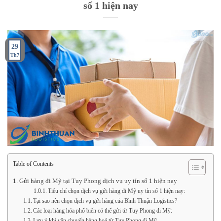
số 1 hiện nay
29
Th7
Table of Contents
Gửi hàng đi Mỹ tại Tuy Phong dịch vụ uy tín số 1 hiện nay
Tiêu chí chọn dịch vụ gửi hàng đi Mỹ uy tín số 1 hiện nay:
Tại sao nên chọn dịch vụ gửi hàng của Bình Thuận Logistics?
Các loại hàng hóa phổ biến có thể gửi từ Tuy Phong đi Mỹ:
Lưu ý khi vận chuyển hàng hoá từ Tuy Phong đi Mỹ