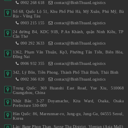
0902 268 618
contact@BinhThuanLogistics
Số 68, Quốc Lộ 51, Khu Phố Phú Hà, Mỹ Xuân, Phú Mỹ, Bà
Rịa - Vũng Tàu
0903 215 155
contact@BinhThuanLogistics
24 đường B4, KDC 91B, P.An Khánh, quận Ninh Kiều, TP
Cần Thơ
090 292 3633
contact@BinhThuanLogistics
1362, Phạm Văn Thuận, Kp3, Phường Tân Tiến, Biên Hòa,
Đồng Nai
0906 932 355
contact@BinhThuanLogistics
342, Lý Bôn, Tiền Phong, Thành Phố Thái Bình, Thái Bình
0902 366 020
contact@BinhThuanLogistics
Trung Quốc: 369 Huanshi East Road, Yue Xiu, 510068
Guangzhou, China
Nhật Bản: 3-27 Doyamacho, Kita Ward, Osaka, Osaka
Prefecture 530-009
Hàn Quốc: 86, Mareunnae-ro, Jung-gu, Jung-Gu, 04555 Seoul,
Korea
Lào: Bane Phon Than, Sayse Tha District, Vientan (Asia Mall)