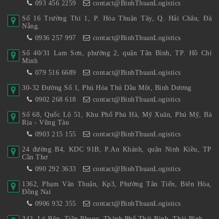
093 456 2259
contact@BinhThuanLogistics
Số 16 Trường Thi 1, P. Hòa Thuận Tây, Q. Hải Châu, Đà
Nẵng.
0936 257 997
contact@BinhThuanLogistics
Số 40/31 Lam Sơn, phường 2, quận Tân Bình, TP. Hồ Chí
Minh
079 516 6689
contact@BinhThuanLogistics
30-32 Đường Số 1, Phú Hòa Thủ Dầu Một, Bình Dương
0902 268 618
contact@BinhThuanLogistics
Số 68, Quốc Lộ 51, Khu Phố Phú Hà, Mỹ Xuân, Phú Mỹ, Bà
Rịa - Vũng Tàu
0903 215 155
contact@BinhThuanLogistics
24 đường B4, KDC 91B, P.An Khánh, quận Ninh Kiều, TP
Cần Thơ
090 292 3633
contact@BinhThuanLogistics
1362, Phạm Văn Thuận, Kp3, Phường Tân Tiến, Biên Hòa,
Đồng Nai
0906 932 355
contact@BinhThuanLogistics
342, Lý Bôn, Tiền Phong, Thành Phố Thái Bình, Thái Bình