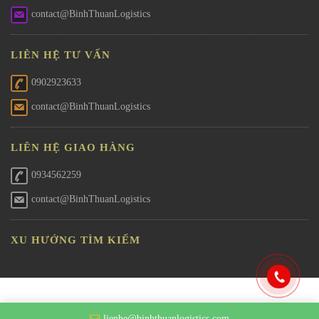
contact@BinhThuanLogistics
LIÊN HỆ TƯ VẤN
0902923633
contact@BinhThuanLogistics
LIÊN HỆ GIAO HÀNG
0934562259
contact@BinhThuanLogistics
XU HƯỚNG TÌM KIẾM
lienhe@binhthuanlogistics.com