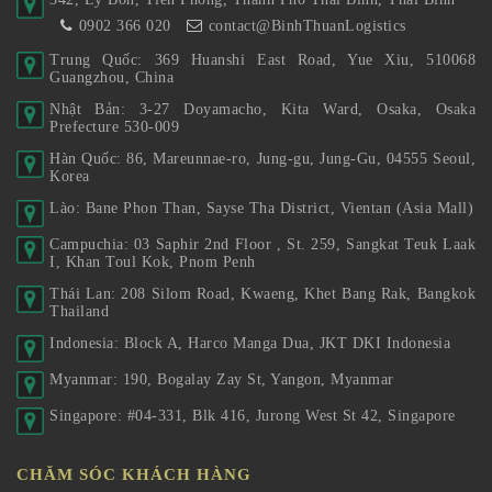
0902 366 020
contact@BinhThuanLogistics
Trung Quốc: 369 Huanshi East Road, Yue Xiu, 510068
Guangzhou, China
Nhật Bản: 3-27 Doyamacho, Kita Ward, Osaka, Osaka
Prefecture 530-009
Hàn Quốc: 86, Mareunnae-ro, Jung-gu, Jung-Gu, 04555 Seoul,
Korea
Lào: Bane Phon Than, Sayse Tha District, Vientan (Asia Mall)
Campuchia: 03 Saphir 2nd Floor , St. 259, Sangkat Teuk Laak
I, Khan Toul Kok, Pnom Penh
Thái Lan: 208 Silom Road, Kwaeng, Khet Bang Rak, Bangkok
Thailand
Indonesia: Block A, Harco Manga Dua, JKT DKI Indonesia
Myanmar: 190, Bogalay Zay St, Yangon, Myanmar
Singapore: #04-331, Blk 416, Jurong West St 42, Singapore
CHĂM SÓC KHÁCH HÀNG