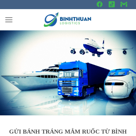
Skip
to
content
GỬI BÁNH TRÁNG MẮM RUỐC TỪ BÌNH