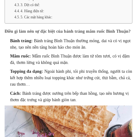
3. Dệt có thể:
4. Hàng điện tử:
5. Các mặt hàng khác:
Điều gì làm nên sự đặc biệt của bánh tráng mắm ruốc Bình Thuận?
Bánh tráng:
Bánh tráng Bình Thuận thường mỏng,
dai và có vị ngọt
nhẹ,
tạo nên nền tảng hoàn hảo cho món ăn.
Mắm ruốc:
Mắm ruốc Bình Thuận được làm từ tôm tươi,
có vị đậm
đà,
thơm lừng và không quá mặn.
Topping đa dạng:
Ngoài hành phi,
tỏi phi truyền thống,
người ta còn
kết hợp thêm nhiều loại topping khác như trứng cút,
thịt bằm,
chả cá,
rau thơm…
Cách:
Bánh tráng được nướng trên bếp than hồng,
tạo nên hương vị
thơm đặc trưng và giúp bánh giòn tan.