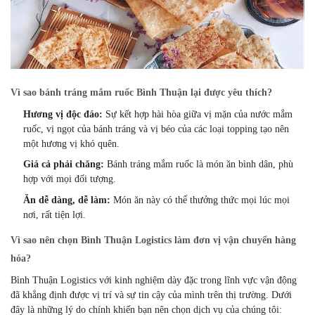
Vì sao bánh tráng mắm ruốc Bình Thuận lại được yêu thích?
Hương vị độc đáo:
Sự kết hợp hài hòa giữa vị mặn của nước mắm
ruốc,
vị ngọt của bánh tráng và vị béo của các loại topping tạo nên
một hương vị khó quên.
Giá cả phải chăng:
Bánh tráng mắm ruốc là món ăn bình dân,
phù
hợp với mọi đối tượng.
Ăn dễ dàng, dễ làm:
Món ăn này có thể thưởng thức mọi lúc mọi
nơi,
rất tiện lợi.
Vì sao nên chọn Bình Thuận Logistics làm đơn vị vận chuyển hàng
hóa?
Bình Thuận Logistics với kinh nghiệm dày đặc trong lĩnh vực vận động
đã khẳng định được vị trí và sự tin cậy của mình trên thị trường.
Dưới
đây là những lý do chính khiến bạn nên chọn dịch vụ của chúng tôi: