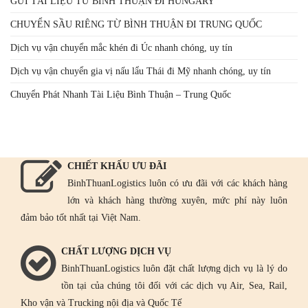
GỬI TÀI LIỆU TỪ BÌNH THUẬN ĐI HUNGARY
CHUYỂN SẦU RIÊNG TỪ BÌNH THUẬN ĐI TRUNG QUỐC
Dịch vụ vận chuyển mắc khén đi Úc nhanh chóng, uy tín
Dịch vụ vận chuyển gia vị nấu lẩu Thái đi Mỹ nhanh chóng, uy tín
Chuyển Phát Nhanh Tài Liệu Bình Thuận – Trung Quốc
CHIẾT KHẤU ƯU ĐÃI
BinhThuanLogistics luôn có ưu đãi với các khách hàng
lớn và khách hàng thường xuyên, mức phí này luôn
đảm bảo tốt nhất tại Việt Nam.
CHẤT LƯỢNG DỊCH VỤ
BinhThuanLogistics luôn đặt chất lượng dịch vụ là lý do
tồn tại của chúng tôi đối với các dịch vụ Air, Sea, Rail,
Kho vận và Trucking nội địa và Quốc Tế