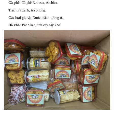
Cà phê:
Cà phê Robusta,
Arabica.
Trà:
Trà xanh,
trà ô long.
Các loại gia vị:
Nước mắm,
tương ớt.
Đồ khô:
Bánh kẹo,
trái cây sấy khô.