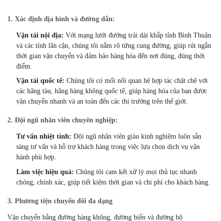
1.
Xác định địa hình và đường dẫn:
Vận tải nội địa:
Với mạng lưới đường trải dài khắp tỉnh Bình Thuận
và các tỉnh lân cận,
chúng tôi nắm rõ từng cung đường,
giúp rút ngắn
thời gian vận chuyển và đảm bảo hàng hóa đến nơi đúng,
đúng thời
điểm.
Vận tải quốc tế:
Chúng tôi có mối nối quan hệ hợp tác chặt chẽ với
các hãng tàu,
hãng hàng không quốc tế,
giúp hàng hóa của bạn được
vận chuyển nhanh và an toàn đến các thị trường trên thế giới.
2.
Đội ngũ nhân viên chuyên nghiệp:
Tư vấn nhiệt tình:
Đội ngũ nhân viên giàu kinh nghiệm luôn sẵn
sàng tư vấn và hỗ trợ khách hàng trong việc lựa chọn dịch vụ vận
hành phù hợp.
Làm việc hiệu quả:
Chúng tôi cam kết xử lý mọi thủ tục nhanh
chóng,
chính xác,
giúp tiết kiệm thời gian và chi phí cho khách hàng.
3.
Phương tiện chuyển đổi đa dạng
Vận chuyển bằng đường hàng không, đường biển và đường bộ