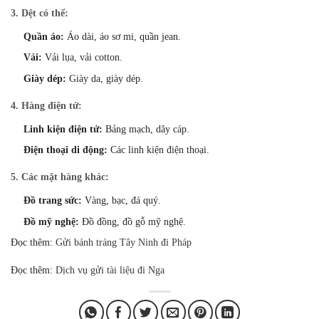
3.
Dệt có thể:
Quần áo:
Áo dài,
áo sơ mi,
quần jean.
Vải:
Vải lụa,
vải cotton.
Giày dép:
Giày da,
giày dép.
4.
Hàng điện tử:
Linh kiện điện tử:
Bảng mạch,
dây cáp.
Điện thoại di động:
Các linh kiện điện thoại.
5.
Các mặt hàng khác:
Đồ trang sức:
Vàng,
bạc,
đá quý.
Đồ mỹ nghệ:
Đồ đồng,
đồ gỗ mỹ nghệ.
Đọc thêm:
Gửi bánh tráng Tây Ninh đi Pháp
Đọc thêm:
Dịch vụ gửi tài liệu đi Nga