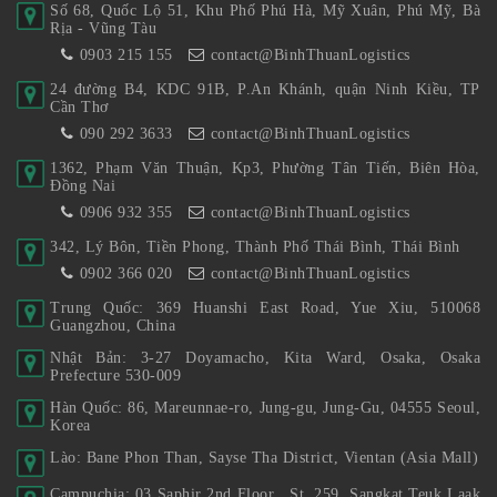
Số 68, Quốc Lộ 51, Khu Phố Phú Hà, Mỹ Xuân, Phú Mỹ, Bà
Rịa - Vũng Tàu
0903 215 155
contact@BinhThuanLogistics
24 đường B4, KDC 91B, P.An Khánh, quận Ninh Kiều, TP
Cần Thơ
090 292 3633
contact@BinhThuanLogistics
1362, Phạm Văn Thuận, Kp3, Phường Tân Tiến, Biên Hòa,
Đồng Nai
0906 932 355
contact@BinhThuanLogistics
342, Lý Bôn, Tiền Phong, Thành Phố Thái Bình, Thái Bình
0902 366 020
contact@BinhThuanLogistics
Trung Quốc: 369 Huanshi East Road, Yue Xiu, 510068
Guangzhou, China
Nhật Bản: 3-27 Doyamacho, Kita Ward, Osaka, Osaka
Prefecture 530-009
Hàn Quốc: 86, Mareunnae-ro, Jung-gu, Jung-Gu, 04555 Seoul,
Korea
Lào: Bane Phon Than, Sayse Tha District, Vientan (Asia Mall)
Campuchia: 03 Saphir 2nd Floor , St. 259, Sangkat Teuk Laak