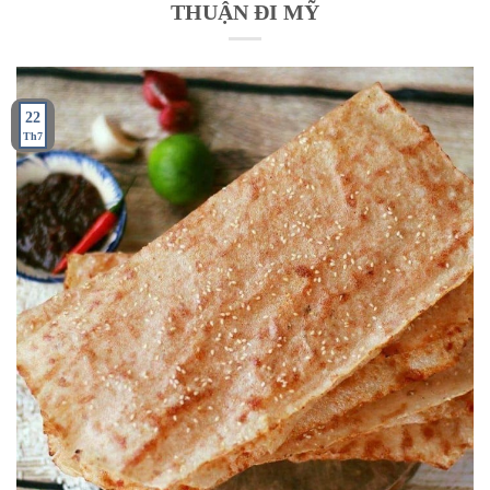
THUẬN ĐI MỸ
22
Th7