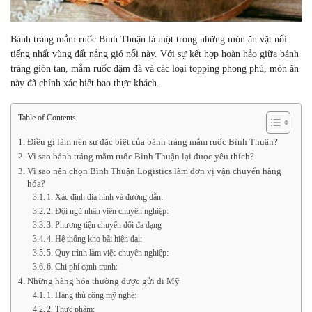
Bánh tráng mắm ruốc Bình Thuận là một trong những món ăn vặt nổi
tiếng nhất vùng đất nắng gió nổi này.
Với sự kết hợp hoàn hảo giữa bánh
tráng giòn tan,
mắm ruốc đậm đà và các loại topping phong phú,
món ăn
này đã chính xác biết bao thực khách.
Table of Contents
Điều gì làm nên sự đặc biệt của bánh tráng mắm ruốc Bình Thuận?
Vì sao bánh tráng mắm ruốc Bình Thuận lại được yêu thích?
Vì sao nên chọn Bình Thuận Logistics làm đơn vị vận chuyển hàng
hóa?
1. Xác định địa hình và đường dẫn:
2. Đội ngũ nhân viên chuyên nghiệp:
3. Phương tiện chuyển đổi đa dạng
4. Hệ thống kho bãi hiện đại:
5. Quy trình làm việc chuyên nghiệp:
6. Chi phí cạnh tranh:
Những hàng hóa thường được gửi đi Mỹ
1. Hàng thủ công mỹ nghệ:
2. Thực phẩm: