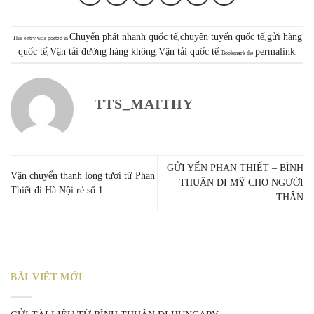
Chuyển phát nhanh quốc tế
chuyên tuyến quốc tế
gửi hàng
This entry was posted in
,
,
quốc tế
Vận tải đường hàng không
Vận tải quốc tế
permalink
,
,
. Bookmark the
.
TTS_MAITHY
GỬI YẾN PHAN THIẾT – BÌNH
Vận chuyển thanh long tươi từ Phan
THUẬN ĐI MỸ CHO NGƯỜI
Thiết đi Hà Nội rẻ số 1
THÂN
BÀI VIẾT MỚI