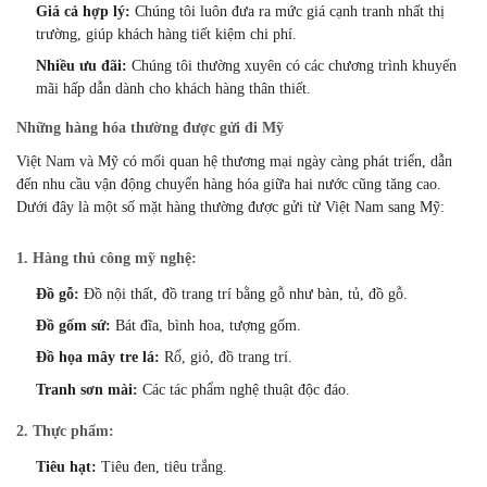
Giá cả hợp lý:
Chúng tôi luôn đưa ra mức giá cạnh tranh nhất thị
trường,
giúp khách hàng tiết kiệm chi phí.
Nhiều ưu đãi:
Chúng tôi thường xuyên có các chương trình khuyến
mãi hấp dẫn dành cho khách hàng thân thiết.
Những hàng hóa thường được gửi đi Mỹ
Việt Nam và Mỹ có mối quan hệ thương mại ngày càng phát triển,
dẫn
đến nhu cầu vận động chuyển hàng hóa giữa hai nước cũng tăng cao.
Dưới đây là một số mặt hàng thường được gửi từ Việt Nam sang Mỹ:
1.
Hàng thủ công mỹ nghệ:
Đồ gỗ:
Đồ nội thất,
đồ trang trí bằng gỗ như bàn,
tủ,
đồ gỗ.
Đồ gốm sứ:
Bát đĩa,
bình hoa,
tượng gốm.
Đồ họa mây tre lá:
Rổ,
giỏ,
đồ trang trí.
Tranh sơn mài:
Các tác phẩm nghệ thuật độc đáo.
2.
Thực phẩm:
Tiêu hạt:
Tiêu đen,
tiêu trắng.