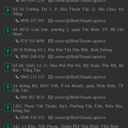
093 456 2259
contact@BinhThuanLogistics
Số 16 Trường Thi 1, P. Hòa Thuận Tây, Q. Hải Châu, Đà
Nẵng.
0936 257 997
contact@BinhThuanLogistics
Số 40/31 Lam Sơn, phường 2, quận Tân Bình, TP. Hồ Chí
Minh
079 516 6689
contact@BinhThuanLogistics
30-32 Đường Số 1, Phú Hòa Thủ Dầu Một, Bình Dương
0902 268 618
contact@BinhThuanLogistics
Số 68, Quốc Lộ 51, Khu Phố Phú Hà, Mỹ Xuân, Phú Mỹ, Bà
Rịa - Vũng Tàu
0903 215 155
contact@BinhThuanLogistics
24 đường B4, KDC 91B, P.An Khánh, quận Ninh Kiều, TP
Cần Thơ
090 292 3633
contact@BinhThuanLogistics
1362, Phạm Văn Thuận, Kp3, Phường Tân Tiến, Biên Hòa,
Đồng Nai
0906 932 355
contact@BinhThuanLogistics
342, Lý Bôn, Tiền Phong, Thành Phố Thái Bình, Thái Bình