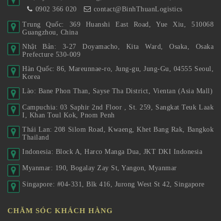
0902 366 020
contact@BinhThuanLogistics
Trung Quốc: 369 Huanshi East Road, Yue Xiu, 510068
Guangzhou, China
Nhật Bản: 3-27 Doyamacho, Kita Ward, Osaka, Osaka
Prefecture 530-009
Hàn Quốc: 86, Mareunnae-ro, Jung-gu, Jung-Gu, 04555 Seoul,
Korea
Lào: Bane Phon Than, Sayse Tha District, Vientan (Asia Mall)
Campuchia: 03 Saphir 2nd Floor , St. 259, Sangkat Teuk Laak
I, Khan Toul Kok, Pnom Penh
Thái Lan: 208 Silom Road, Kwaeng, Khet Bang Rak, Bangkok
Thailand
Indonesia: Block A, Harco Manga Dua, JKT DKI Indonesia
Myanmar: 190, Bogalay Zay St, Yangon, Myanmar
Singapore: #04-331, Blk 416, Jurong West St 42, Singapore
CHĂM SÓC KHÁCH HÀNG