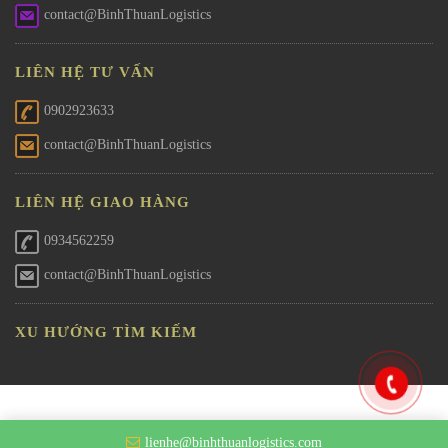
contact@BinhThuanLogistics
LIÊN HỆ TƯ VẤN
0902923633
contact@BinhThuanLogistics
LIÊN HỆ GIAO HÀNG
0934562259
contact@BinhThuanLogistics
XU HƯỚNG TÌM KIẾM
lienhe@binhthuanlogistics.com