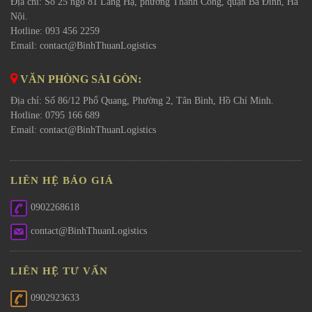
Địa chỉ: Số 25 ngõ 81 Láng Hạ, phường Thành Công, quận Ba Đình, Hà
Nội.
Hotline: 093 456 2259
Email:
contact@BinhThuanLogistics
VĂN PHÒNG SÀI GÒN:
Địa chỉ: Số 86/12 Phổ Quang, Phường 2, Tân Bình, Hồ Chí Minh.
Hotline: 0795 166 689
Email:
contact@BinhThuanLogistics
LIÊN HỆ BÁO GIÁ
0902268618
contact@BinhThuanLogistics
LIÊN HỆ TƯ VẤN
0902923633