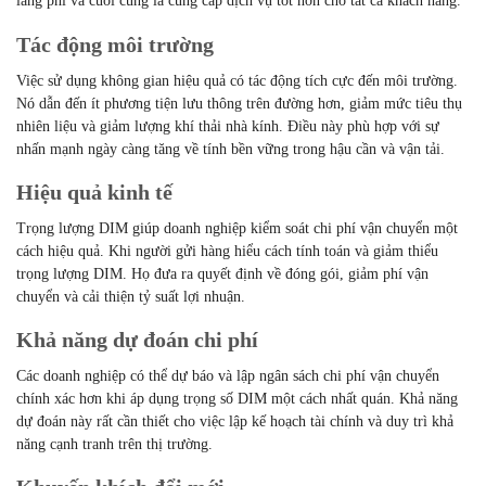
lãng phí và cuối cùng là cung cấp dịch vụ tốt hơn cho tất cả khách hàng.
Tác động môi trường
Việc sử dụng không gian hiệu quả có tác động tích cực đến môi trường.
Nó dẫn đến ít phương tiện lưu thông trên đường hơn, giảm mức tiêu thụ
nhiên liệu và giảm lượng khí thải nhà kính. Điều này phù hợp với sự
nhấn mạnh ngày càng tăng về tính bền vững trong hậu cần và vận tải.
Hiệu quả kinh tế
Trọng lượng DIM giúp doanh nghiệp kiểm soát chi phí vận chuyển một
cách hiệu quả. Khi người gửi hàng hiểu cách tính toán và giảm thiểu
trọng lượng DIM. Họ đưa ra quyết định về đóng gói, giảm phí vận
chuyển và cải thiện tỷ suất lợi nhuận.
Khả năng dự đoán chi phí
Các doanh nghiệp có thể dự báo và lập ngân sách chi phí vận chuyển
chính xác hơn khi áp dụng trọng số DIM một cách nhất quán. Khả năng
dự đoán này rất cần thiết cho việc lập kế hoạch tài chính và duy trì khả
năng cạnh tranh trên thị trường.