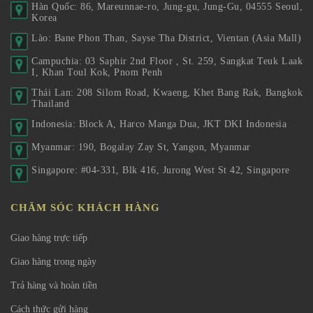
Hàn Quốc: 86, Mareunnae-ro, Jung-gu, Jung-Gu, 04555 Seoul,
Korea
Lào: Bane Phon Than, Sayse Tha District, Vientan (Asia Mall)
Campuchia: 03 Saphir 2nd Floor , St. 259, Sangkat Teuk Laak
I, Khan Toul Kok, Pnom Penh
Thái Lan: 208 Silom Road, Kwaeng, Khet Bang Rak, Bangkok
Thailand
Indonesia: Block A, Harco Manga Dua, JKT DKI Indonesia
Myanmar: 190, Bogalay Zay St, Yangon, Myanmar
Singapore: #04-331, Blk 416, Jurong West St 42, Singapore
CHĂM SÓC KHÁCH HÀNG
Giao hàng trực tiếp
Giao hàng trong ngày
Trả hàng và hoàn tiền
Cách thức gửi hàng