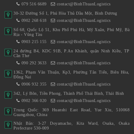
079 516 6689
contact@BinhThuanLogistics
30-32 Đường Số 1, Phú Hòa Thủ Dầu Một, Bình Dương
0902 268 618
contact@BinhThuanLogistics
Số 68, Quốc Lộ 51, Khu Phố Phú Hà, Mỹ Xuân, Phú Mỹ, Bà
Rịa - Vũng Tàu
0903 215 155
contact@BinhThuanLogistics
24 đường B4, KDC 91B, P.An Khánh, quận Ninh Kiều, TP
Cần Thơ
090 292 3633
contact@BinhThuanLogistics
1362, Phạm Văn Thuận, Kp3, Phường Tân Tiến, Biên Hòa,
Đồng Nai
0906 932 355
contact@BinhThuanLogistics
342, Lý Bôn, Tiền Phong, Thành Phố Thái Bình, Thái Bình
0902 366 020
contact@BinhThuanLogistics
Trung Quốc: 369 Huanshi East Road, Yue Xiu, 510068
Guangzhou, China
Nhật Bản: 3-27 Doyamacho, Kita Ward, Osaka, Osaka
Prefecture 530-009