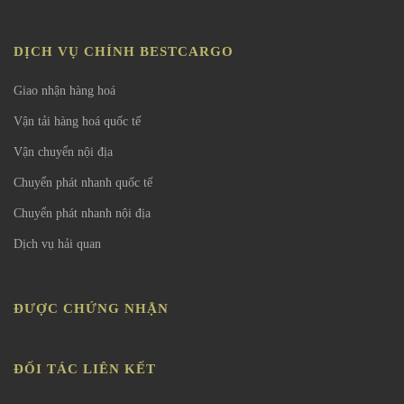
DỊCH VỤ CHÍNH BESTCARGO
Giao nhận hàng hoá
Vận tải hàng hoá quốc tế
Vận chuyển nội địa
Chuyển phát nhanh quốc tế
Chuyển phát nhanh nội địa
Dịch vụ hải quan
ĐƯỢC CHỨNG NHẬN
ĐỐI TÁC LIÊN KẾT