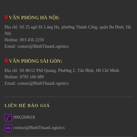
VĂN PHÒNG HÀ NỘI:
Địa chỉ: Số 25 ngõ 81 Láng Hạ, phường Thành Công, quận Ba Đình, Hà
Nội.
Hotline: 093 456 2259
Email:
contact@BinhThuanLogistics
VĂN PHÒNG SÀI GÒN:
Địa chỉ: Số 86/12 Phổ Quang, Phường 2, Tân Bình, Hồ Chí Minh.
Hotline: 0795 166 689
Email:
contact@BinhThuanLogistics
LIÊN HỆ BÁO GIÁ
0902268618
contact@BinhThuanLogistics