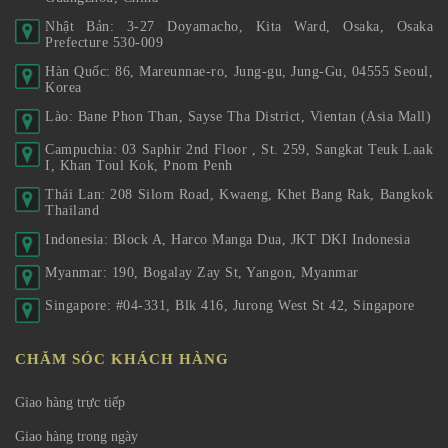
Nhật Bản: 3-27 Doyamacho, Kita Ward, Osaka, Osaka
Prefecture 530-009
Hàn Quốc: 86, Mareunnae-ro, Jung-gu, Jung-Gu, 04555 Seoul,
Korea
Lào: Bane Phon Than, Sayse Tha District, Vientan (Asia Mall)
Campuchia: 03 Saphir 2nd Floor , St. 259, Sangkat Teuk Laak
I, Khan Toul Kok, Pnom Penh
Thái Lan: 208 Silom Road, Kwaeng, Khet Bang Rak, Bangkok
Thailand
Indonesia: Block A, Harco Manga Dua, JKT DKI Indonesia
Myanmar: 190, Bogalay Zay St, Yangon, Myanmar
Singapore: #04-331, Blk 416, Jurong West St 42, Singapore
CHĂM SÓC KHÁCH HÀNG
Giao hàng trực tiếp
Giao hàng trong ngày