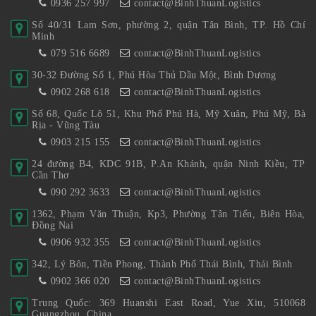
0936 257 997
contact@BinhThuanLogistics
Số 40/31 Lam Sơn, phường 2, quận Tân Bình, TP. Hồ Chí
Minh
079 516 6689
contact@BinhThuanLogistics
30-32 Đường Số 1, Phú Hòa Thủ Dầu Một, Bình Dương
0902 268 618
contact@BinhThuanLogistics
Số 68, Quốc Lộ 51, Khu Phố Phú Hà, Mỹ Xuân, Phú Mỹ, Bà
Rịa - Vũng Tàu
0903 215 155
contact@BinhThuanLogistics
24 đường B4, KDC 91B, P.An Khánh, quận Ninh Kiều, TP
Cần Thơ
090 292 3633
contact@BinhThuanLogistics
1362, Phạm Văn Thuận, Kp3, Phường Tân Tiến, Biên Hòa,
Đồng Nai
0906 932 355
contact@BinhThuanLogistics
342, Lý Bôn, Tiền Phong, Thành Phố Thái Bình, Thái Bình
0902 366 020
contact@BinhThuanLogistics
Trung Quốc: 369 Huanshi East Road, Yue Xiu, 510068
Guangzhou, China