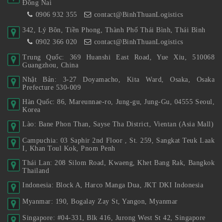
Đồng Nai
0906 932 355
contact@BinhThuanLogistics
342, Lý Bôn, Tiền Phong, Thành Phố Thái Bình, Thái Bình
0902 366 020
contact@BinhThuanLogistics
Trung Quốc: 369 Huanshi East Road, Yue Xiu, 510068
Guangzhou, China
Nhật Bản: 3-27 Doyamacho, Kita Ward, Osaka, Osaka
Prefecture 530-009
Hàn Quốc: 86, Mareunnae-ro, Jung-gu, Jung-Gu, 04555 Seoul,
Korea
Lào: Bane Phon Than, Sayse Tha District, Vientan (Asia Mall)
Campuchia: 03 Saphir 2nd Floor , St. 259, Sangkat Teuk Laak
I, Khan Toul Kok, Pnom Penh
Thái Lan: 208 Silom Road, Kwaeng, Khet Bang Rak, Bangkok
Thailand
Indonesia: Block A, Harco Manga Dua, JKT DKI Indonesia
Myanmar: 190, Bogalay Zay St, Yangon, Myanmar
Singapore: #04-331, Blk 416, Jurong West St 42, Singapore